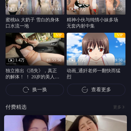
渔民的故事
江湖巨无霸：黑帮与黄
施虐诡计
金
HD
HD
HD中字