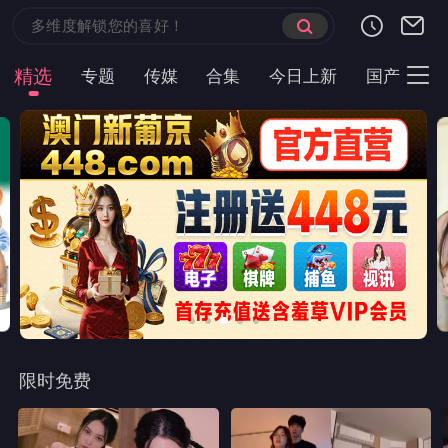
金枪影院
首页
电视剧
电影
综艺
动漫
搜一搜
⌕
▶
牙齿与指甲
本片由金枪影院提供播放
恐怖片
2017
韩国
▶
立即播放
语言：
韩语
备注：
HD中字