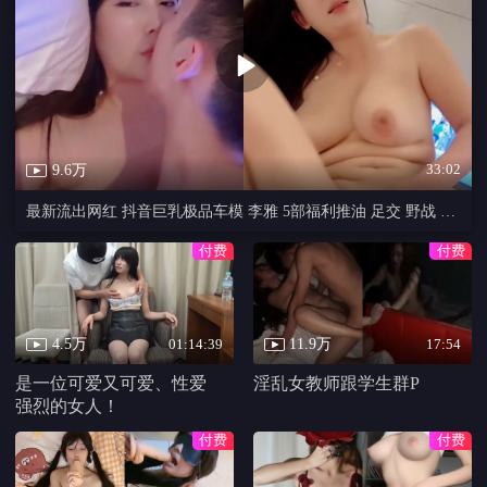
夜半一点钟
西辛6
小鬼当家4国语
HD
正片
正片
夜勤事件
刑柱之地
通灵姐妹
HD
正片
正片