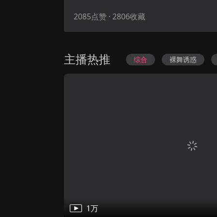
四大元素之大地情缘
轻触我心
夜勤事件
第8集
第18集
正片