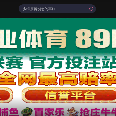
搜一搜
⌕
家
提供播放
泰国
com