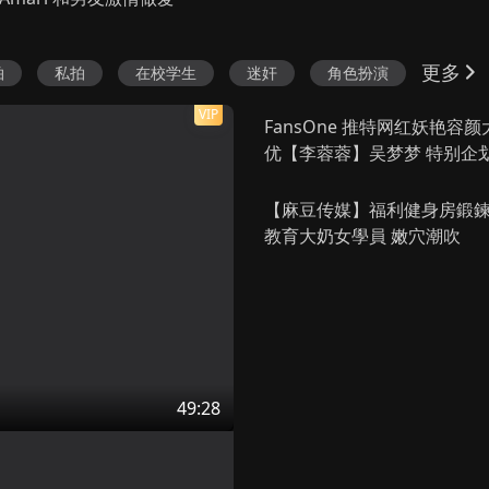
夜半一点钟
不是鸳家不聚头
西辛6
正片
第12集完结
正片