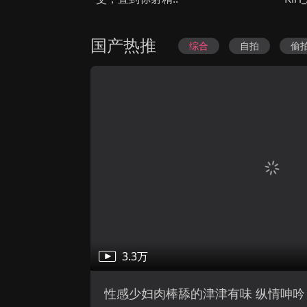
猜你喜欢
渔民的故事
Jane要成为美院之星
施虐诡计
HD
HD
第8集完结