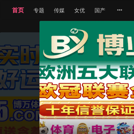
金枪影院
千万别回
本片由金枪影院
马泰剧
2024
▶
立即播放
▶
语言：
暂无
备注：
第6集
jinyingzy.
来源：
剧情：