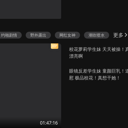
刑柱之地
通灵姐妹
珍妮潘
HD
HD
正片