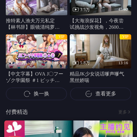
素人特工
第7秒营救
凡妮莎海辛第五季
HD中字
正片
已完结