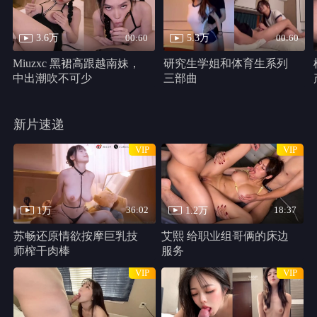
jinyingzy.com
来源：
剧情：
移动迷宫，属于动作片内容，2014年上线，地区为美
国 / 英国，当前状态正片。tqreaicgz.com 提供该内容
的高清播放入口和同类影视推荐。
在线播放