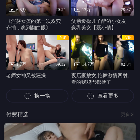
素人特工
第7秒营救
凡妮莎海辛第五季
HD中字
正片
已完结