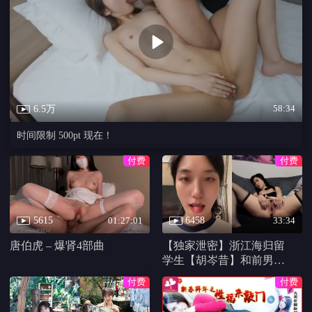
新精武门1991
A计划国语
宙斯之子：赫拉克勒斯
4K
HD中字
正片
雷霆沙赞！（国语版）
军刺
变异巨蟒
正片
第30集完结
正片