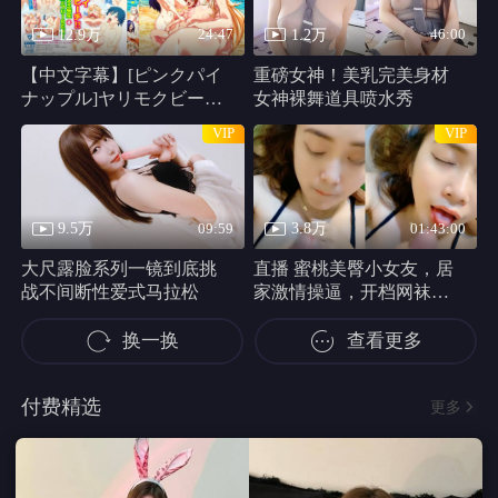
剪刀手爱德华4K
Jane要成为美院之星
水上游击队
4K
第8集完结
第35集完结