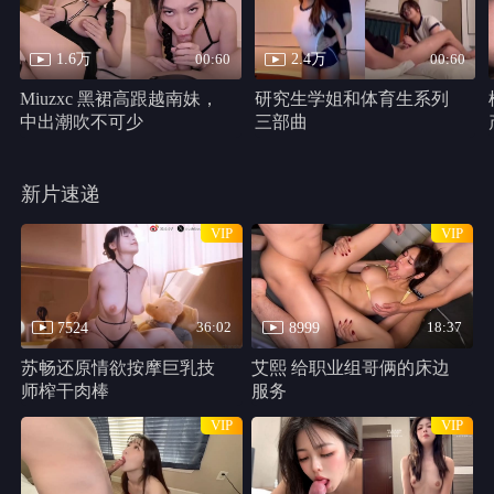
备注：
第4集
jinyingzy.com
来源：
剧情：
星期五俱乐部15：瞬间与记忆之此情无忘，属于马泰
剧内容，2023年上线，地区为泰国，当前状态第4集。
tqreaicgz.com 提供该内容的高清播放入口和同类影视
推荐。
在线播放