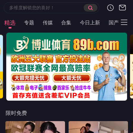
金枪影院
首页
电视剧
电影
综艺
动漫
搜一搜
⌕
▶
星期五俱乐部15：瞬间与记忆之此
情无忘
本片由金枪影院提供播放
马泰剧
2023
泰国
▶
立即播放
语言：
泰语