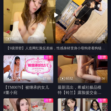
对比的我和你
附身2008
山中森林
第8集完结
正片
正片
核子航母遇险记
勿言推理
奔腾年代
HD
第12集
更新至第45集