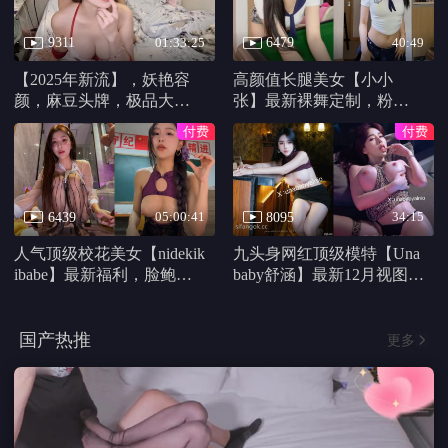
六月的时光机
神枪之出生入死
怪物高中2
第9集完结
完结
正片
秘密关系
四大元素之大地情缘
这就是我
第8集完结
第8集
正片