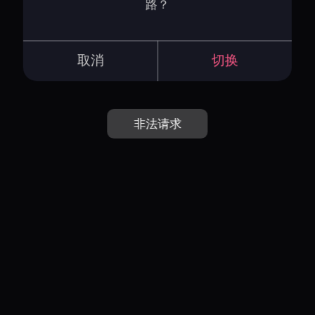
执棋邀君
天降老祖宗整顿国公府
时念宜安
全集完结
第80集完结
全集完结