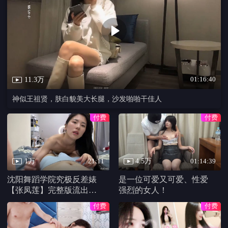
对比的我和你
三对鸳鸯一张床国语
爱在高中
HD
第8集完结
第20集完结
附身2008
山中森林
核子航母遇险记
HD
正片
正片