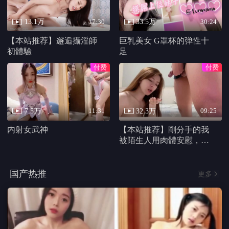
青春分数线
奔腾年代
六月的时光机
正片
更新至第45集
第9集完结
神枪之出生入死
怪物高中2
秘密关系
完结
正片
第8集完结