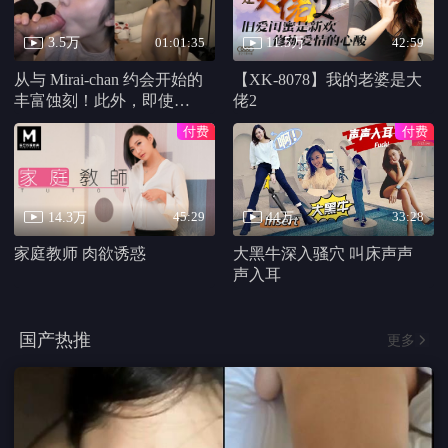
致我的星星 第二季
陪玩的女人
魔女
第10集完结
第16集完结
第10集
甜蜜家园
田柾国：我在这里
不是结婚 而是同居
第10集
第3集
第02期